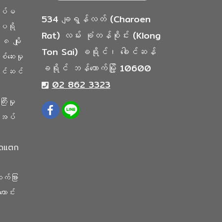
လုပ်မ
534 ချရွန်လတ် (Charoen
ပရို
Rat) လမ်း ခုံတန်စိုင်း (Klong
၈ မျိုး
Ton Sai) ခရိုင်၊ ခေါင်ဆန်
ဆေးမှု
ခရိုင် ဘန်ကောက်မြို့ 10600
ြင်ဆင်
02 862 3323
ီးမှု
်အပ်
ิดแตก
က်ခြား
ောင်း