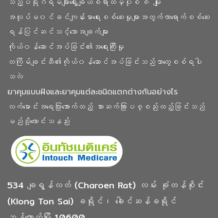
သည့်ပရိုဂရမ်များရွေးချယ်စရာထဲမှပုံစံ ၈ မျိုး
အလုပ်မ၀င်ခင်ကျန်းမာရေးစစ်ဆေးမှုများအတွက်လာရောက်စစ်ဆေး
ရန်ပြင်ဆင်သင့်သောအချက်များ
ကိုယ်၀န်ဆောင်အပ်ခြင်း၏အရေးကြီးမှု
တကြိမ်ချင်းဆီ၏ကိုယ်၀န်ဆောင်အပ်ခြင်းသည်ဘာတွေစစ်ရပါ
သလဲ
ยาคุมแบบฝังและยาคุมแต่ละชนิดแตกต่างกันอย่างไร
လက်မောင်းအရေပြားအောက်ထည့် သား‌ဆက်ခြားပစ္စည်းထည့်ခြင်းသည်
မည်သို့ကောင်းသနည်း
534 ချရွန်လတ် (Charoen Rat) လမ်း ခုံတန်စိုင်း
(Klong Ton Sai) ခရိုင်၊ ခေါင်ဆန်ခရိုင်
ဘန်ကောက်မြို့ 10600