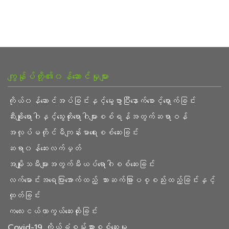
ကျွန်ုပ်တို့၏၀န်ဆောင်မှုများ
ကိုယ်၀န်ဆောင်အပ်ခြင်းနှင့်မွေးဖွားပြီးနောက်စောင့်ရှောက်ခြင်း
ဆီးချိုရောဂါနှင့်သွေးတိုးရောဂါများစစ်ရန်အတွက်ဆရာဝန်
အလုပ်မတိုင်မီကျန်းမာရေးစစ်ဆေးခြင်း
ဆရာ၀န်ဆေးလက်မှတ်
အမျိုးသမီးများအတွက်မီးယပ်ရောဂါစစ်ဆေးခြင်း
လက်မောင်းအရေပြားအောက်ထည့် သား‌ဆက်ခြားပစ္စည်းထည့်ခြင်းနှင့်
ထုတ်ခြင်း
ကလေးငယ်ကာကွယ်ဆေးထိုးခြင်း
Covid-19 ကိုယ်ခံစွမ်းအားစစ်ဆေးမှု