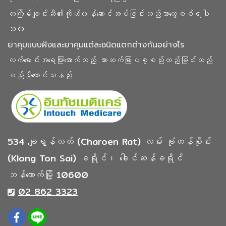
တကြိမ်ချင်းဆီ၏ကိုယ်၀န်ဆောင်အပ်ခြင်းသည်ဘာတွေစစ်ရပါ
သလဲ
ยาคุมแบบฝังและยาคุมแต่ละชนิดแตกต่างกันอย่างไร
လက်မောင်းအရေပြားအောက်ထည့် သား‌ဆက်ခြားပစ္စည်းထည့်ခြင်းသည်
မည်သို့ကောင်းသနည်း
534 ချရွန်လတ် (Charoen Rat) လမ်း ခုံတန်စိုင်း
(Klong Ton Sai) ခရိုင်၊ ခေါင်ဆန်ခရိုင်
ဘန်ကောက်မြို့ 10600
02 862 3323