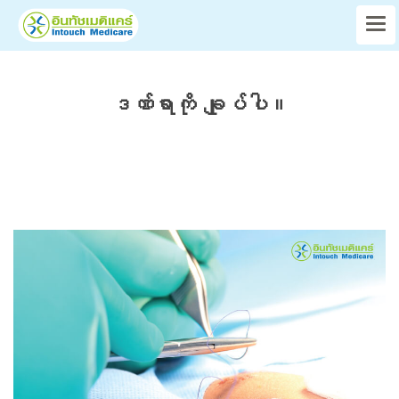
ဒဏ်ရာကို ချုပ်ပါ။