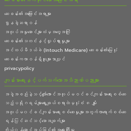
ဆေးခန်း၏အကြောင်းအရာများ
ဌာနခွဲဆရာဝန်
အလုပ်အမှုဆောင်များထံမှအတွေ့အကြုံ
ဆေးခန်း၏သတင်းနှင့်လှုပ်ရှားမှုများ
အင်ထပ်မီဒယ်ခဲ (Intouch Medicare) ဆေးခန်း၏မြေပုံ
ဆေးခန်းကတာဝန်ရှိသူများသာလျှင်
privacypolicy
ကျန်းမာရေးနှင့်ပက်သက်သောအသိညာဏ်ပညာများ
အဖွဲ့အစည်းနဲ့သင့်လျော်အောင်အလုပ်မဝင်ခင်ကျန်းမာရေးစစ်ဆေး
သည့်ပရိုဂရမ်များရွေးချယ်စရာထဲမှပုံစံ ၈ မျိုး
အလုပ်မ၀င်ခင်ကျန်းမာရေးစစ်ဆေးမှုများအတွက်လာရောက်စစ်ဆေး
ရန်ပြင်ဆင်သင့်သောအချက်များ
ကိုယ်၀န်ဆောင်အပ်ခြင်း၏အရေးကြီးမှု