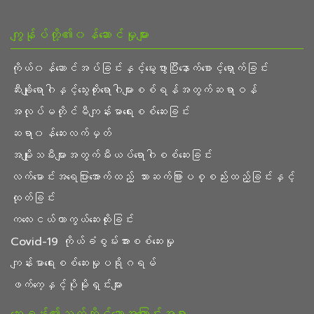
ကျွန်ုပ်တို့၏၀န်ဆောင်မှုများ
ကိုယ်၀န်ဆောင်အပ်ခြင်းနှင့်မွေးဖွားပြီးနောက်စောင့်ရှောက်ခြင်း
ဆီးချိုရောဂါနှင့်သွေးတိုးရောဂါများစစ်ရန်အတွက်ဆရာဝန်
အလုပ်မတိုင်မီကျန်းမာရေးစစ်ဆေးခြင်း
ဆရာ၀န်ဆေးလက်မှတ်
အမျိုးသမီးများအတွက်မီးယပ်ရောဂါစစ်ဆေးခြင်း
လက်မောင်းအရေပြားအောက်ထည့် သား‌ဆက်ခြားပစ္စည်းထည့်ခြင်းနှင့်
ထုတ်ခြင်း
ကလေးငယ်ကာကွယ်ဆေးထိုးခြင်း
Covid-19 ကိုယ်ခံစွမ်းအားစစ်ဆေးမှု
ကျန်းမာရေးစစ်ဆေးမှုပရိုဂရမ်
ဖက်ကေ့နှင့်ပိုမိုးရှင်းများ
ဆေးခန်း၏သက်ဆိုင်သောအကြောင်းအရာ