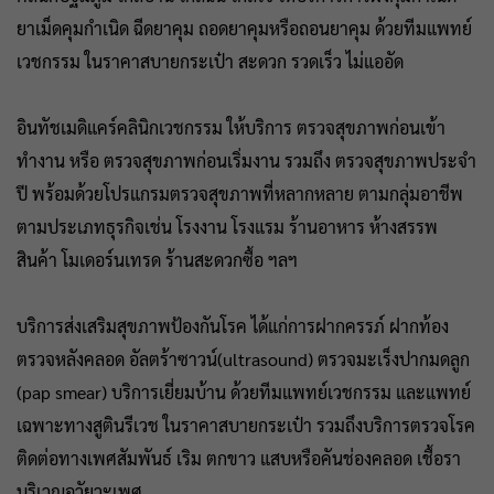
ยาเม็ดคุมกำเนิด ฉีดยาคุม ถอดยาคุมหรือถอนยาคุม ด้วยทีมแพทย์
เวชกรรม ในราคาสบายกระเป๋า สะดวก รวดเร็ว ไม่แออัด
อินทัชเมดิแคร์คลินิกเวชกรรม ให้บริการ ตรวจสุขภาพก่อนเข้า
ทำงาน หรือ ตรวจสุขภาพก่อนเริ่มงาน รวมถึง ตรวจสุขภาพประจำ
ปี พร้อมด้วยโปรแกรมตรวจสุขภาพที่หลากหลาย ตามกลุ่มอาชีพ
ตามประเภทธุรกิจเช่น โรงงาน โรงแรม ร้านอาหาร ห้างสรรพ
สินค้า โมเดอร์นเทรด ร้านสะดวกซื้อ ฯลฯ
บริการส่งเสริมสุขภาพป้องกันโรค ได้แก่การฝากครรภ์ ฝากท้อง
ตรวจหลังคลอด อัลตร้าซาวน์(ultrasound) ตรวจมะเร็งปากมดลูก
(pap smear) บริการเยี่ยมบ้าน ด้วยทีมแพทย์เวชกรรม และแพทย์
เฉพาะทางสูตินรีเวช ในราคาสบายกระเป๋า รวมถึงบริการตรวจโรค
ติดต่อทางเพศสัมพันธ์ เริม ตกขาว แสบหรือคันช่องคลอด เชื้อรา
บริเวณอวัยวะเพศ