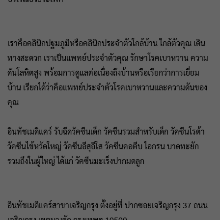
เราคือคลินิกปฐมภูมิหรือคลินิกประจำตัวใกล้บ้าน ใกล้ตัวคุณ เดิน
ทางสะดวก เราเป็นแพทย์ประจำตัวคุณ รักษาโรคเบาหวาน ความ
ดันโลหิตสูง พร้อมการดูแลต่อเนื่องถึงบ้านหรือเรียกว่าการเยี่ยม
บ้าน เรียกได้ว่าคือแพทย์ประจำตัวโรคเบาหวานและความดันของ
คุณ
อินทัชเมดิแคร์ รับฉีดวัคซีนเด็ก วัคซีนรวมสำหรับเด็ก วัคซีนโรต้า
วัคซีนไข้หวัดใหญ่ วัคซีนอีสุอีใส วัคซีนคอตีบ ไอกรน บาดทะยัก
รวมถึงในผู้ใหญ่ ได้แก่ วัคซีนมะเร็งปากมดลูก
อินทัชเมดิแคร์สาขาเจริญกรุง ตั้งอยู่ที่ ปากซอยเจริญกรุง 37 ถนน
เจริญกรุง เขตบางรัก กรุงเทพฯ 10500