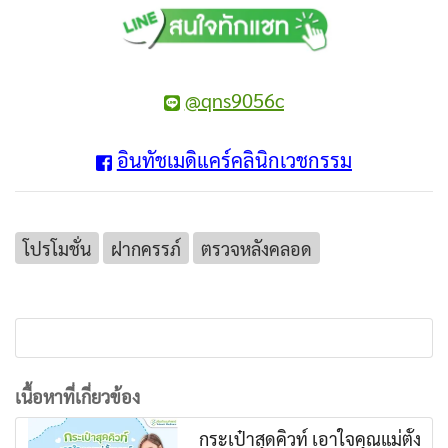
@qns9056c
อินทัชเมดิแคร์คลินิกเวชกรรม
โปรโมชั่น
ฝากครรภ์
ตรวจหลังคลอด
เนื้อหาที่เกี่ยวข้อง
กระเป๋าสุดคิวท์ เอาใจคุณแม่ตั้ง