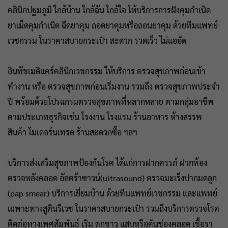
คลินิกปฐมภูมิ ใกล้บ้าน ใกล้ฉัน ใกล้ใจ ให้บริการการฝังคุมกำเนิด
ยาเม็ดคุมกำเนิด ฉีดยาคุม ถอดยาคุมหรือถอนยาคุม ด้วยทีมแพทย์
เวชกรรม ในราคาสบายกระเป๋า สะดวก รวดเร็ว ไม่แออัด
อินทัชเมดิแคร์คลินิกเวชกรรม ให้บริการ ตรวจสุขภาพก่อนเข้า
ทำงาน หรือ ตรวจสุขภาพก่อนเริ่มงาน รวมถึง ตรวจสุขภาพประจำ
ปี พร้อมด้วยโปรแกรมตรวจสุขภาพที่หลากหลาย ตามกลุ่มอาชีพ
ตามประเภทธุรกิจเช่น โรงงาน โรงแรม ร้านอาหาร ห้างสรรพ
สินค้า โมเดอร์นเทรด ร้านสะดวกซื้อ ฯลฯ
บริการส่งเสริมสุขภาพป้องกันโรค ได้แก่การฝากครรภ์ ฝากท้อง
ตรวจหลังคลอด อัลตร้าซาวน์(ultrasound) ตรวจมะเร็งปากมดลูก
(pap smear) บริการเยี่ยมบ้าน ด้วยทีมแพทย์เวชกรรม และแพทย์
เฉพาะทางสูตินรีเวช ในราคาสบายกระเป๋า รวมถึงบริการตรวจโรค
ติดต่อทางเพศสัมพันธ์ เริม ตกขาว แสบหรือคันช่องคลอด เชื้อรา