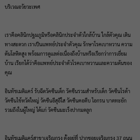
บริเวณอวัยวะเพศ
เราคือคลินิกปฐมภูมิหรือคลินิกประจำตัวใกล้บ้าน ใกล้ตัวคุณ เดิน
ทางสะดวก เราเป็นแพทย์ประจำตัวคุณ รักษาโรคเบาหวาน ความ
ดันโลหิตสูง พร้อมการดูแลต่อเนื่องถึงบ้านหรือเรียกว่าการเยี่ยม
บ้าน เรียกได้ว่าคือแพทย์ประจำตัวโรคเบาหวานและความดันของ
คุณ
อินทัชเมดิแคร์ รับฉีดวัคซีนเด็ก วัคซีนรวมสำหรับเด็ก วัคซีนโรต้า
วัคซีนไข้หวัดใหญ่ วัคซีนอีสุอีใส วัคซีนคอตีบ ไอกรน บาดทะยัก
รวมถึงในผู้ใหญ่ ได้แก่ วัคซีนมะเร็งปากมดลูก
อินทัชเมดิแคร์สาขาเจริญกรุง ตั้งอยู่ที่ ปากซอยเจริญกรุง 37 ถนน