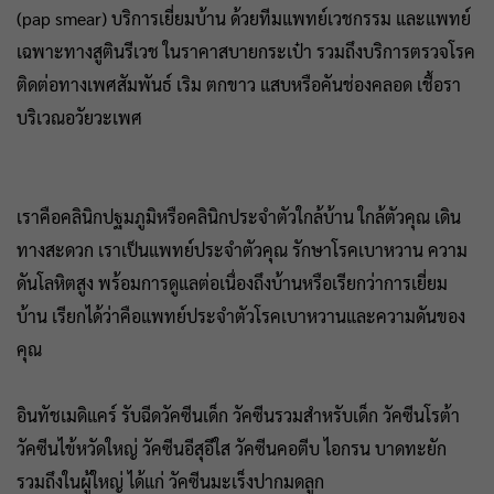
(pap smear) บริการเยี่ยมบ้าน ด้วยทีมแพทย์เวชกรรม และแพทย์
เฉพาะทางสูตินรีเวช ในราคาสบายกระเป๋า รวมถึงบริการตรวจโรค
ติดต่อทางเพศสัมพันธ์ เริม ตกขาว แสบหรือคันช่องคลอด เชื้อรา
บริเวณอวัยวะเพศ
เราคือคลินิกปฐมภูมิหรือคลินิกประจำตัวใกล้บ้าน ใกล้ตัวคุณ เดิน
ทางสะดวก เราเป็นแพทย์ประจำตัวคุณ รักษาโรคเบาหวาน ความ
ดันโลหิตสูง พร้อมการดูแลต่อเนื่องถึงบ้านหรือเรียกว่าการเยี่ยม
บ้าน เรียกได้ว่าคือแพทย์ประจำตัวโรคเบาหวานและความดันของ
คุณ
อินทัชเมดิแคร์ รับฉีดวัคซีนเด็ก วัคซีนรวมสำหรับเด็ก วัคซีนโรต้า
วัคซีนไข้หวัดใหญ่ วัคซีนอีสุอีใส วัคซีนคอตีบ ไอกรน บาดทะยัก
รวมถึงในผู้ใหญ่ ได้แก่ วัคซีนมะเร็งปากมดลูก