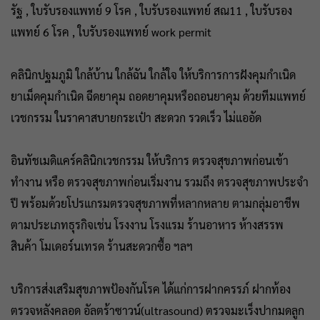
รัฐ , ใบรับรองแพทย์ 9 โรค , ใบรับรองแพทย์ สณ11 , ใบรับรอง
แพทย์ 6 โรค , ใบรับรองแพทย์ work permit
คลินิกปฐมภูมิ ใกล้บ้าน ใกล้ฉัน ใกล้ใจ ให้บริการการฝังคุมกำเนิด
ยาเม็ดคุมกำเนิด ฉีดยาคุม ถอดยาคุมหรือถอนยาคุม ด้วยทีมแพทย์
เวชกรรม ในราคาสบายกระเป๋า สะดวก รวดเร็ว ไม่แออัด
อินทัชเมดิแคร์คลินิกเวชกรรม ให้บริการ ตรวจสุขภาพก่อนเข้า
ทำงาน หรือ ตรวจสุขภาพก่อนเริ่มงาน รวมถึง ตรวจสุขภาพประจำ
ปี พร้อมด้วยโปรแกรมตรวจสุขภาพที่หลากหลาย ตามกลุ่มอาชีพ
ตามประเภทธุรกิจเช่น โรงงาน โรงแรม ร้านอาหาร ห้างสรรพ
สินค้า โมเดอร์นเทรด ร้านสะดวกซื้อ ฯลฯ
บริการส่งเสริมสุขภาพป้องกันโรค ได้แก่การฝากครรภ์ ฝากท้อง
ตรวจหลังคลอด อัลตร้าซาวน์(ultrasound) ตรวจมะเร็งปากมดลูก