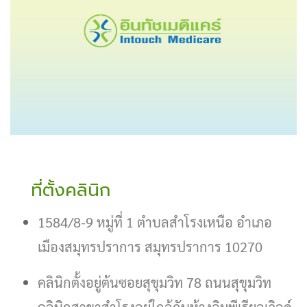
ที่ตั้งคลินิก
1584/8-9 หมู่ที่ 1 ตำบลสำโรงเหนือ อำเภอ
เมืองสมุทรปราการ สมุทรปราการ 10270
คลินิกตั้งอยู่ต้นซอยสุขุมวิท 78 ถนนสุขุมวิท
คลินิกสาขาสำโรงอยู่ใกล้กับห้างอิมพีเรียลเวิลด์