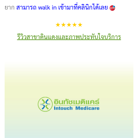
ยาก
สามารถ walk in เข้ามาที่คลินิกได้เลย
★★★★★
รีวิวสาขาดินแดงและภาพประทับใจบริการ