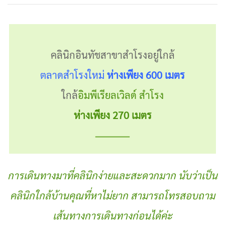
คลินิกอินทัชสาขาสำโรงอยู่ใกล้
ตลาดสำโรงใหม่
ห่างเพียง 600 เมตร
ใกล้
อิมพีเรียลเวิลด์ สำโรง
ห่างเพียง 270 เมตร
การเดินทางมาที่คลินิกง่ายและสะดวกมาก นับว่าเป็น
คลินิกใกล้บ้านคุณที่หาไม่ยาก
สามารถโทรสอบถาม
เส้นทางการเดินทางก่อนได้ค่ะ