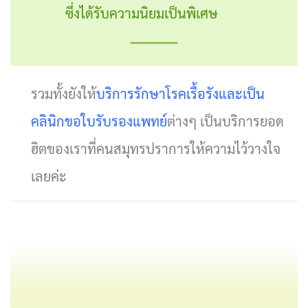
ซึ่งได้รับความนิยมเป็นพิเศษ
รวมทั้งยังให้
บริการรักษาโรคเรื้อรังและเป็น
คลินิกขอใบรับรองแพทย์
ต่างๆ เป็นบริการยอด
ฮิตของเราที่คนสมุทรปราการให้ความไว้วางใจ
เลยค่ะ