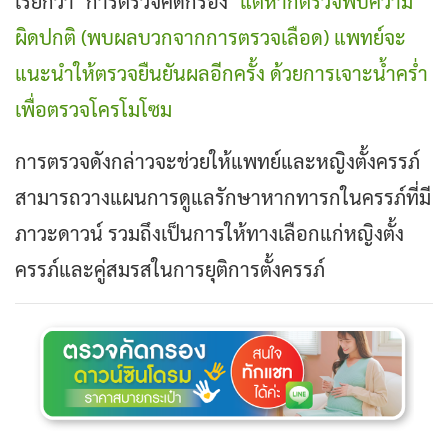
เรียกว่า "การตรวจคัดกรอง"
แต่หากตรวจพบความ
ผิดปกติ (พบผลบวกจากการตรวจเลือด) แพทย์จะ
แนะนำให้ตรวจยืนยันผลอีกครั้ง ด้วยการเจาะน้ำคร่ำ
เพื่อตรวจโครโมโซม
การตรวจดังกล่าวจะช่วยให้แพทย์และหญิงตั้งครรภ์
สามารถวางแผนการดูแลรักษาหากทารกในครรภ์ที่มี
ภาวะดาวน์ รวมถึงเป็นการให้ทางเลือกแก่หญิงตั้ง
ครรภ์และคู่สมรสในการยุติการตั้งครรภ์