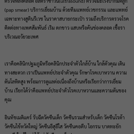
ตรวจหลังคลอด อัลตร้าซาวน์(ultrasound) ตรวจมะเร็งปากมดลูก
(pap smear) บริการเยี่ยมบ้าน ด้วยทีมแพทย์เวชกรรม และแพทย์
เฉพาะทางสูตินรีเวช ในราคาสบายกระเป๋า รวมถึงบริการตรวจโรค
ติดต่อทางเพศสัมพันธ์ เริม ตกขาว แสบหรือคันช่องคลอด เชื้อรา
บริเวณอวัยวะเพศ
เราคือคลินิกปฐมภูมิหรือคลินิกประจำตัวใกล้บ้าน ใกล้ตัวคุณ เดิน
ทางสะดวก เราเป็นแพทย์ประจำตัวคุณ รักษาโรคเบาหวาน ความ
ดันโลหิตสูง พร้อมการดูแลต่อเนื่องถึงบ้านหรือเรียกว่าการเยี่ยม
บ้าน เรียกได้ว่าคือแพทย์ประจำตัวโรคเบาหวานและความดันของ
คุณ
อินทัชเมดิแคร์ รับฉีดวัคซีนเด็ก วัคซีนรวมสำหรับเด็ก วัคซีนโรต้า
วัคซีนไข้หวัดใหญ่ วัคซีนอีสุอีใส วัคซีนคอตีบ ไอกรน บาดทะยัก