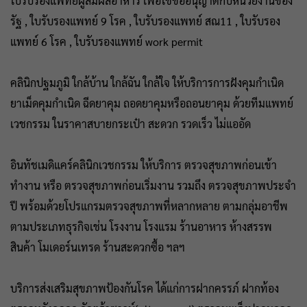
ใบรับรองแพทย์ผู้สัมผัสอาหาร เพื่อใช้ขออนุญาตกับหน่วยงานของ
รัฐ , ใบรับรองแพทย์ 9 โรค , ใบรับรองแพทย์ สณ11 , ใบรับรอง
แพทย์ 6 โรค , ใบรับรองแพทย์ work permit
คลินิกปฐมภูมิ ใกล้บ้าน ใกล้ฉัน ใกล้ใจ ให้บริการการฝังคุมกำเนิด
ยาเม็ดคุมกำเนิด ฉีดยาคุม ถอดยาคุมหรือถอนยาคุม ด้วยทีมแพทย์
เวชกรรม ในราคาสบายกระเป๋า สะดวก รวดเร็ว ไม่แออัด
อินทัชเมดิแคร์คลินิกเวชกรรม ให้บริการ ตรวจสุขภาพก่อนเข้า
ทำงาน หรือ ตรวจสุขภาพก่อนเริ่มงาน รวมถึง ตรวจสุขภาพประจำ
ปี พร้อมด้วยโปรแกรมตรวจสุขภาพที่หลากหลาย ตามกลุ่มอาชีพ
ตามประเภทธุรกิจเช่น โรงงาน โรงแรม ร้านอาหาร ห้างสรรพ
สินค้า โมเดอร์นเทรด ร้านสะดวกซื้อ ฯลฯ
บริการส่งเสริมสุขภาพป้องกันโรค ได้แก่การฝากครรภ์ ฝากท้อง