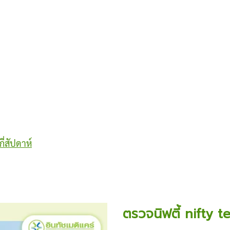
ี่สัปดาห์
ตรวจนิฟตี้ nifty te