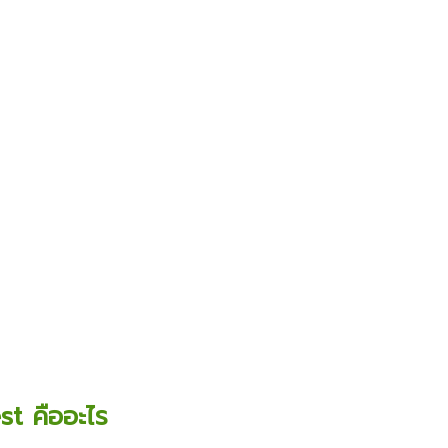
st คืออะไร