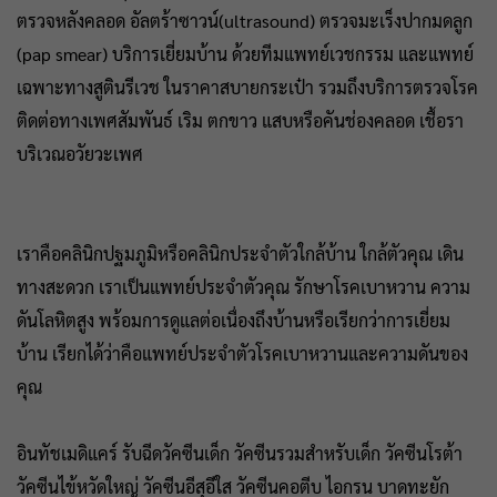
ตรวจหลังคลอด อัลตร้าซาวน์(ultrasound) ตรวจมะเร็งปากมดลูก
(pap smear) บริการเยี่ยมบ้าน ด้วยทีมแพทย์เวชกรรม และแพทย์
เฉพาะทางสูตินรีเวช ในราคาสบายกระเป๋า รวมถึงบริการตรวจโรค
ติดต่อทางเพศสัมพันธ์ เริม ตกขาว แสบหรือคันช่องคลอด เชื้อรา
บริเวณอวัยวะเพศ
เราคือคลินิกปฐมภูมิหรือคลินิกประจำตัวใกล้บ้าน ใกล้ตัวคุณ เดิน
ทางสะดวก เราเป็นแพทย์ประจำตัวคุณ รักษาโรคเบาหวาน ความ
ดันโลหิตสูง พร้อมการดูแลต่อเนื่องถึงบ้านหรือเรียกว่าการเยี่ยม
บ้าน เรียกได้ว่าคือแพทย์ประจำตัวโรคเบาหวานและความดันของ
คุณ
อินทัชเมดิแคร์ รับฉีดวัคซีนเด็ก วัคซีนรวมสำหรับเด็ก วัคซีนโรต้า
วัคซีนไข้หวัดใหญ่ วัคซีนอีสุอีใส วัคซีนคอตีบ ไอกรน บาดทะยัก