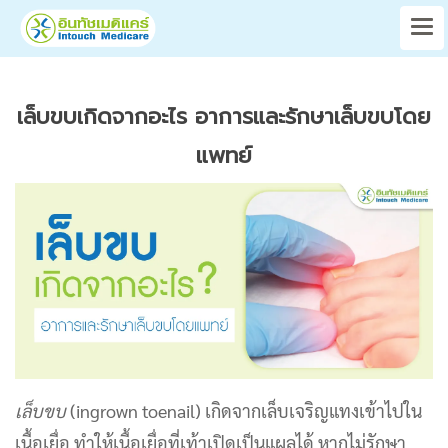
เล็บขบเกิดจากอะไร อาการและรักษาเล็บขบโดย
แพทย์
เล็บขบ
(ingrown toenail) เกิดจากเล็บเจริญแทงเข้าไปใน
เนื้อเยื่อ ทำให้เนื้อเยื่อที่เท้าเปิดเป็นแผลได้ หากไม่รักษา