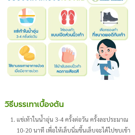
วิธีบรรเทาเบื้องต้น
แช่เท้าในน้ำอุ่น 3-4 ครั้งต่อวัน ครั้งละประมาณ
10-20 นาที เพื่อให้เล็บนิ่มขึ้นเล็บจะได้ไปขบเข้า