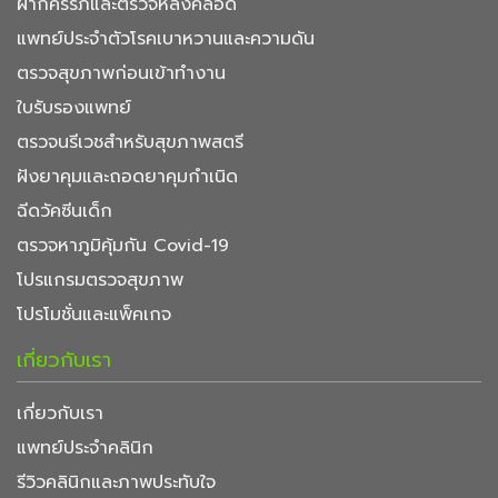
ฝากครรภ์และตรวจหลังคลอด
แพทย์ประจำตัวโรคเบาหวานและความดัน
ตรวจสุขภาพก่อนเข้าทำงาน
ใบรับรองแพทย์
ตรวจนรีเวชสำหรับสุขภาพสตรี
ฝังยาคุมและถอดยาคุมกำเนิด
ฉีดวัคซีนเด็ก
ตรวจหาภูมิคุ้มกัน Covid-19
โปรแกรมตรวจสุขภาพ
โปรโมชั่นและแพ็คเกจ
เกี่ยวกับเรา
เกี่ยวกับเรา
แพทย์ประจำคลินิก
รีวิวคลินิกและภาพประทับใจ