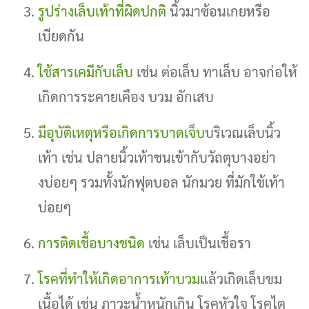
รูปร่างเล็บเท้าที่ผิดปกติ
นิ้วมาซ้อนเกยหรือ
เบียดกัน
ใช้สารเคมีกับเล็บ
เช่น ต่อเล็บ ทาเล็บ อาจก่อให้
เกิดการระคายเคือง บวม อักเสบ
มีอุบัติเหตุหรือเกิดการบาดเจ็บ
บริเวณเล็บนิ้ว
เท้า เช่น ปลายนิ้วเท้าชนเข้ากับวัถตุบางอย่า
งบ่อยๆ รวมทั้งนักฟุตบอล นักมวย ที่มักใช้เท้า
บ่อยๆ
การติดเชื้อบางชนิด
เช่น เล็บเป็นเชื้อรา
โรคที่ทำให้เกิดอาการเท้าบวม
แล้วเกิดเล็บขม
เนื้อได้ เช่น ภาวะน้ำหนักเกิน โรคหัวใจ โรคไต