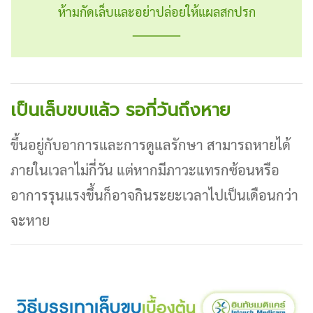
ห้ามกัดเล็บและอย่าปล่อยให้แผลสกปรก
เป็นเล็บขบแล้ว รอกี่วันถึงหาย
ขึ้นอยู่กับอาการและการดูแลรักษา สามารถหายได้
ภายในเวลาไม่กี่วัน แต่หากมีภาวะแทรกซ้อนหรือ
อาการรุนแรงขึ้นก็อาจกินระยะเวลาไปเป็นเดือนกว่า
จะหาย