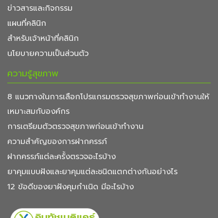
ข่าวสารและกิจกรรม
แผนที่คลินิก
สำหรับเจ้าหน้าที่คลินิก
นโยบายความเป็นส่วนตัว
ความรู้สุขภาพ
8 แนวทางในการเลือกโปรแกรมตรวจสุขภาพก่อนเข้าทำงานให้
เหมาะสมกับองค์กร
การเตรียมตัวตรวจสุขภาพก่อนเข้าทำงาน
ความสำคัญของการฝากครรภ์
ฝากครรภ์แต่ละครั้งตรวจอะไรบ้าง
ยาคุมแบบฝังและยาคุมแต่ละชนิดแตกต่างกันอย่างไร
12 ข้อดีของยาฝังคุมกำเนิด มีอะไรบ้าง