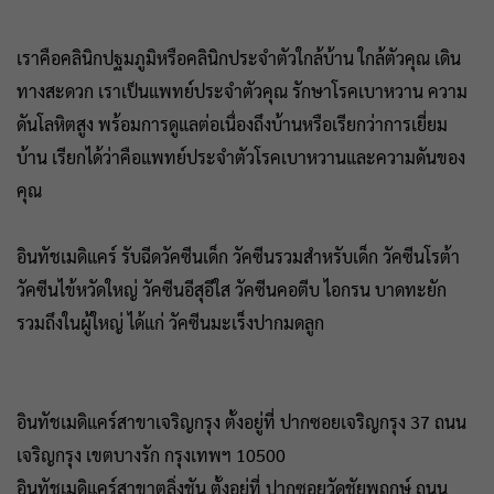
เราคือคลินิกปฐมภูมิหรือคลินิกประจำตัวใกล้บ้าน ใกล้ตัวคุณ เดิน
ทางสะดวก เราเป็นแพทย์ประจำตัวคุณ รักษาโรคเบาหวาน ความ
ดันโลหิตสูง พร้อมการดูแลต่อเนื่องถึงบ้านหรือเรียกว่าการเยี่ยม
บ้าน เรียกได้ว่าคือแพทย์ประจำตัวโรคเบาหวานและความดันของ
คุณ
อินทัชเมดิแคร์ รับฉีดวัคซีนเด็ก วัคซีนรวมสำหรับเด็ก วัคซีนโรต้า
วัคซีนไข้หวัดใหญ่ วัคซีนอีสุอีใส วัคซีนคอตีบ ไอกรน บาดทะยัก
รวมถึงในผู้ใหญ่ ได้แก่ วัคซีนมะเร็งปากมดลูก
อินทัชเมดิแคร์สาขาเจริญกรุง ตั้งอยู่ที่ ปากซอยเจริญกรุง 37 ถนน
เจริญกรุง เขตบางรัก กรุงเทพฯ 10500
อินทัชเมดิแคร์สาขาตลิ่งชัน ตั้งอยู่ที่ ปากซอยวัดชัยพฤกษ์ ถนน