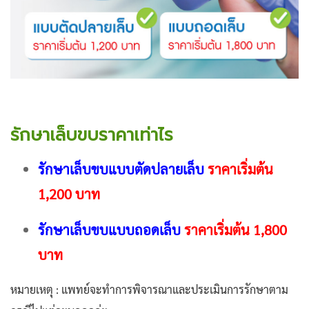
รักษาเล็บขบราคาเท่าไร
รักษาเล็บขบแบบตัดปลายเล็บ
ราคาเริ่มต้น
1,200 บาท
รักษาเล็บขบแบบถอดเล็บ
ราคาเริ่มต้น 1,800
บาท
หมายเหตุ : แพทย์จะทำการพิจารณาและประเมินการรักษาตาม