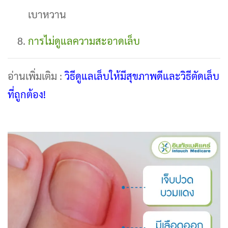
เบาหวาน
การไม่ดูแลความสะอาดเล็บ
อ่านเพิ่มเติม :
วิธีดูแลเล็บให้มีสุขภาพดีและวิธีตัดเล็บ
ที่ถูกต้อง!