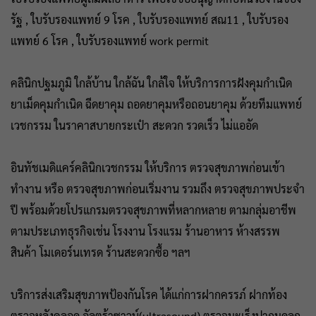
รัฐ , ใบรับรองแพทย์ 9 โรค , ใบรับรองแพทย์ สณ11 , ใบรับรอง
แพทย์ 6 โรค , ใบรับรองแพทย์ work permit
คลินิกปฐมภูมิ ใกล้บ้าน ใกล้ฉัน ใกล้ใจ ให้บริการการฝังคุมกำเนิด
ยาเม็ดคุมกำเนิด ฉีดยาคุม ถอดยาคุมหรือถอนยาคุม ด้วยทีมแพทย์
เวชกรรม ในราคาสบายกระเป๋า สะดวก รวดเร็ว ไม่แออัด
อินทัชเมดิแคร์คลินิกเวชกรรม ให้บริการ ตรวจสุขภาพก่อนเข้า
ทำงาน หรือ ตรวจสุขภาพก่อนเริ่มงาน รวมถึง ตรวจสุขภาพประจำ
ปี พร้อมด้วยโปรแกรมตรวจสุขภาพที่หลากหลาย ตามกลุ่มอาชีพ
ตามประเภทธุรกิจเช่น โรงงาน โรงแรม ร้านอาหาร ห้างสรรพ
สินค้า โมเดอร์นเทรด ร้านสะดวกซื้อ ฯลฯ
บริการส่งเสริมสุขภาพป้องกันโรค ได้แก่การฝากครรภ์ ฝากท้อง
ตรวจหลังคลอด อัลตร้าซาวน์(ultrasound) ตรวจมะเร็งปากมดลูก