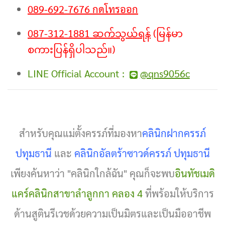
089-692-7676 กดโทรออก
087-312-1881 ဆက်သွယ်ရန်
(မြန်မာ
စကားပြန်ရှိပါသည်။)
LINE Official Account :
@qns9056c
สำหรับคุณแม่ตั้งครรภ์ที่มองหา
คลินิกฝากครรภ์
ปทุมธานี
และ
คลินิกอัลตร้าซาวด์ครรภ์ ปทุมธานี
เพียงค้นหาว่า "คลินิกใกล้ฉัน" คุณก็จะพบ
อินทัชเมดิ
แคร์คลินิกสาขาลำลูกกา คลอง 4
ที่พร้อมให้บริการ
ด้านสูตินรีเวชด้วยความเป็นมิตรและเป็นมืออาชีพ