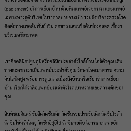
(pap smear) บริการเยี่ยมบ้าน ด้วยทีมแพทย์เวชกรรม และแพทย์
เฉพาะทางสูตินรีเวช ในราคาสบายกระเป๋า รวมถึงบริการตรวจโรค
ติดต่อทางเพศสัมพันธ์ เริม ตกขาว แสบหรือคันช่องคลอด เชื้อรา
บริเวณอวัยวะเพศ
เราคือคลินิกปฐมภูมิหรือคลินิกประจำตัวใกล้บ้าน ใกล้ตัวคุณ เดิน
ทางสะดวก เราเป็นแพทย์ประจำตัวคุณ รักษาโรคเบาหวาน ความ
ดันโลหิตสูง พร้อมการดูแลต่อเนื่องถึงบ้านหรือเรียกว่าการเยี่ยม
บ้าน เรียกได้ว่าคือแพทย์ประจำตัวโรคเบาหวานและความดันของ
คุณ
อินทัชเมดิแคร์ รับฉีดวัคซีนเด็ก วัคซีนรวมสำหรับเด็ก วัคซีนโรต้า
วัคซีนไข้หวัดใหญ่ วัคซีนอีสุอีใส วัคซีนคอตีบ ไอกรน บาดทะยัก