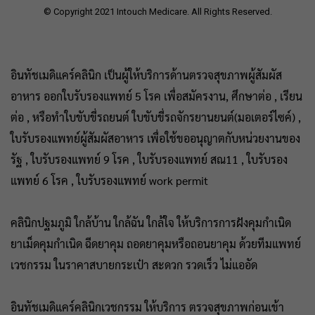
© Copyright 2021 Intouch Medicare. All Rights Reserved.
อินทัชเมดิแคร์คลินิก เป็นผู้ให้บริการด้านตรวจสุขภาพผู้สัมผัส
อาหาร ออกใบรับรองแพทย์ 5 โรค เพื่อสมัครงาน, ศึกษาต่อ , เรียน
ต่อ , หรือทำใบขับขี่รถยนต์ ใบขับขี่รถจักรยานยนต์(มอเตอร์ไซค์) ,
ใบรับรองแพทย์ผู้สัมผัสอาหาร เพื่อใช้ขออนุญาตกับหน่วยงานของ
รัฐ , ใบรับรองแพทย์ 9 โรค , ใบรับรองแพทย์ สณ11 , ใบรับรอง
แพทย์ 6 โรค , ใบรับรองแพทย์ work permit
คลินิกปฐมภูมิ ใกล้บ้าน ใกล้ฉัน ใกล้ใจ ให้บริการการฝังคุมกำเนิด
ยาเม็ดคุมกำเนิด ฉีดยาคุม ถอดยาคุมหรือถอนยาคุม ด้วยทีมแพทย์
เวชกรรม ในราคาสบายกระเป๋า สะดวก รวดเร็ว ไม่แออัด
อินทัชเมดิแคร์คลินิกเวชกรรม ให้บริการ ตรวจสุขภาพก่อนเข้า