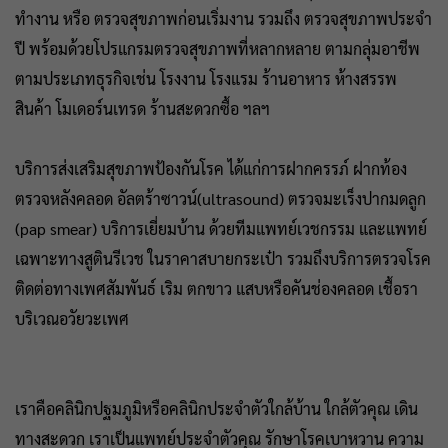
ทำงาน หรือ ตรวจสุขภาพก่อนเริ่มงาน รวมถึง ตรวจสุขภาพประจำ
ปี พร้อมด้วยโปรแกรมตรวจสุขภาพที่หลากหลาย ตามกลุ่มอาชีพ
ตามประเภทธุรกิจเช่น โรงงาน โรงแรม ร้านอาหาร ห้างสรรพ
สินค้า โมเดอร์นเทรด ร้านสะดวกซื้อ ฯลฯ
บริการส่งเสริมสุขภาพป้องกันโรค ได้แก่การฝากครรภ์ ฝากท้อง
ตรวจหลังคลอด อัลตร้าซาวน์(ultrasound) ตรวจมะเร็งปากมดลูก
(pap smear) บริการเยี่ยมบ้าน ด้วยทีมแพทย์เวชกรรม และแพทย์
เฉพาะทางสูตินรีเวช ในราคาสบายกระเป๋า รวมถึงบริการตรวจโรค
ติดต่อทางเพศสัมพันธ์ เริม ตกขาว แสบหรือคันช่องคลอด เชื้อรา
บริเวณอวัยวะเพศ
เราคือคลินิกปฐมภูมิหรือคลินิกประจำตัวใกล้บ้าน ใกล้ตัวคุณ เดิน
ทางสะดวก เราเป็นแพทย์ประจำตัวคุณ รักษาโรคเบาหวาน ความ