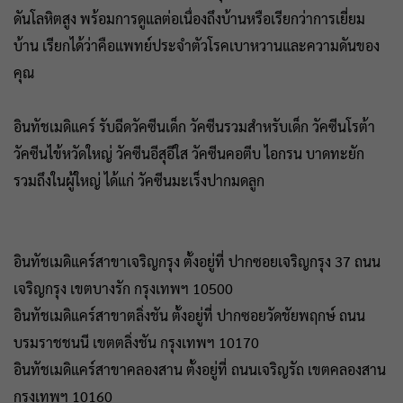
ดันโลหิตสูง พร้อมการดูแลต่อเนื่องถึงบ้านหรือเรียกว่าการเยี่ยม
บ้าน เรียกได้ว่าคือแพทย์ประจำตัวโรคเบาหวานและความดันของ
คุณ
อินทัชเมดิแคร์ รับฉีดวัคซีนเด็ก วัคซีนรวมสำหรับเด็ก วัคซีนโรต้า
วัคซีนไข้หวัดใหญ่ วัคซีนอีสุอีใส วัคซีนคอตีบ ไอกรน บาดทะยัก
รวมถึงในผู้ใหญ่ ได้แก่ วัคซีนมะเร็งปากมดลูก
อินทัชเมดิแคร์สาขาเจริญกรุง ตั้งอยู่ที่ ปากซอยเจริญกรุง 37 ถนน
เจริญกรุง เขตบางรัก กรุงเทพฯ 10500
อินทัชเมดิแคร์สาขาตลิ่งชัน ตั้งอยู่ที่ ปากซอยวัดชัยพฤกษ์ ถนน
บรมราชชนนี เขตตลิ่งชัน กรุงเทพฯ 10170
อินทัชเมดิแคร์สาขาคลองสาน ตั้งอยู่ที่ ถนนเจริญรัถ เขตคลองสาน
กรุงเทพฯ 10160