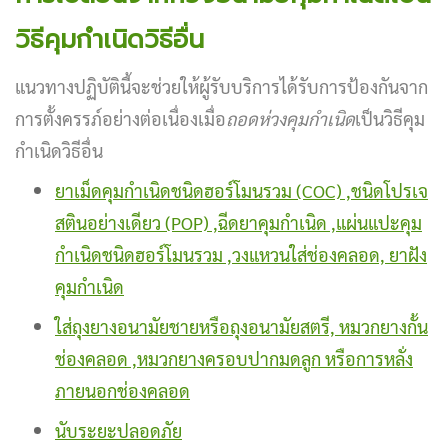
วิธีคุมกำเนิดวิธีอื่น
แนวทางปฏิบัตินี้จะช่วยให้ผู้รับบริการได้รับการป้องกันจาก
การตั้งครรภ์อย่างต่อเนื่องเมื่อ
ถอดห่วงคุมกำเนิด
เป็นวิธีคุม
กำเนิดวิธีอื่น
ยาเม็ดคุมกำเนิดชนิดฮอร์โมนรวม (COC) ,ชนิดโปรเจ
สตินอย่างเดียว (POP) ,
ฉีดยาคุมกำเนิด ,
แผ่นแปะคุม
กำเนิดชนิดฮอร์โมนรวม ,
วงแหวนใส่ช่องคลอด,
ยาฝัง
คุมกำเนิด
ใส่ถุงยางอนามัยชายหรือถุงอนามัยสตรี, หมวกยางกั้น
ช่องคลอด ,หมวกยางครอบปากมดลูก หรือการหลั่ง
ภายนอกช่องคลอด
นับระยะปลอดภัย