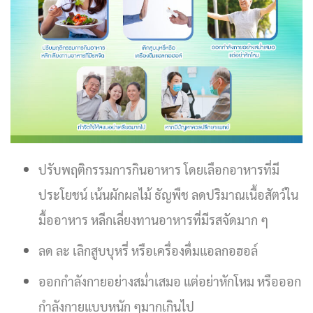
ปรับพฤติกรรมการกินอาหาร โดยเลือกอาหารที่มี
ประโยชน์ เน้นผักผลไม้ ธัญพืช ลดปริมาณเนื้อสัตว์ใน
มื้ออาหาร หลีกเลี่ยงทานอาหารที่มีรสจัดมาก ๆ
ลด ละ เลิกสูบบุหรี่ หรือเครื่องดื่มแอลกอฮอล์
ออกกำลังกายอย่างสม่ำเสมอ แต่อย่าหักโหม หรือออก
กำลังกายแบบหนัก ๆมากเกินไป